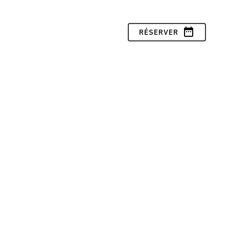
date_range
RÉSERVER