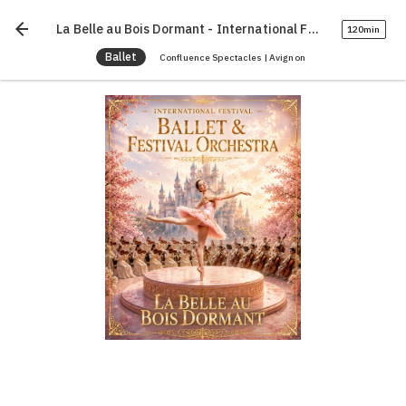
arrow_back
La Belle au Bois Dormant - International Festival Ballet
120min
Ballet
Confluence Spectacles | Avignon