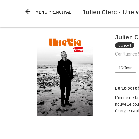
Julien Clerc - Une v
arrow_back
MENU PRINCIPAL
Julien C
Concert
Confluence 
120min
Le 16 octo
L’icône de l
nouvelle tou
énergie capt