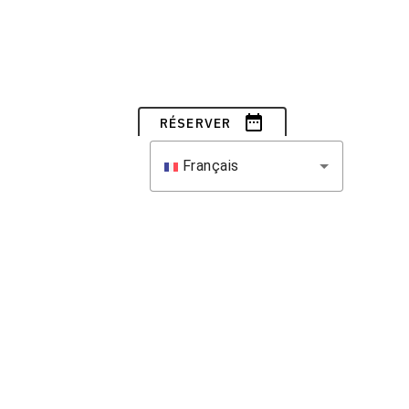
date_range
RÉSERVER
Français