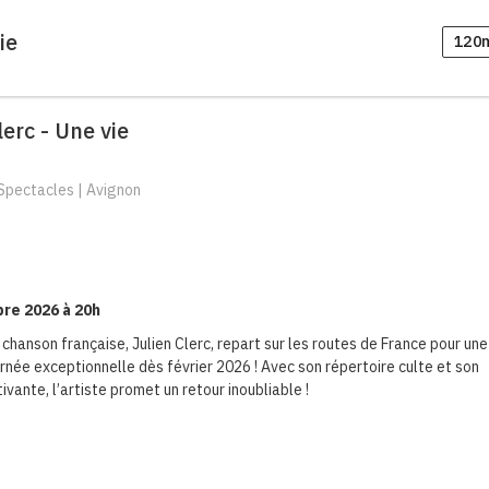
ie
120
lerc - Une vie
Spectacles | Avignon
bre 2026 à 20h
a chanson française, Julien Clerc, repart sur les routes de France pour une
rnée exceptionnelle dès février 2026 ! Avec son répertoire culte et son
ivante, l’artiste promet un retour inoubliable !