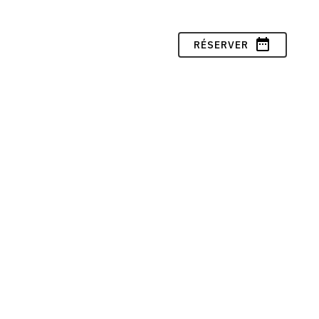
date_range
RÉSERVER