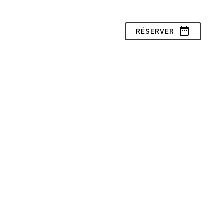
date_range
RÉSERVER