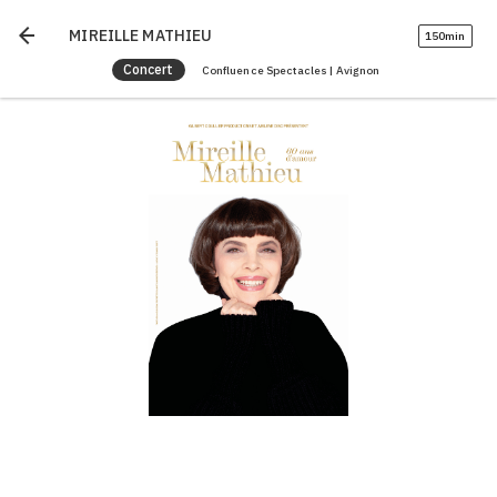
arrow_back
MIREILLE MATHIEU
150min
Concert
Confluence Spectacles | Avignon