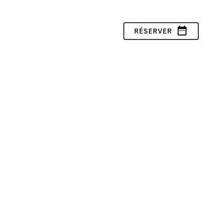
date_range
RÉSERVER